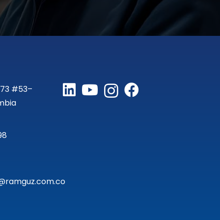
 73 #53–
mbia
98
te@ramguz.com.co