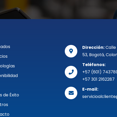
ados
Dirección:
Calle
53, Bogotá, Colo
cios
Teléfonos:
ologías
+57 (601) 74378
nibilidad
+57 301 2162287
E-mail:
s de Éxito
servicioalclien
tros
acto