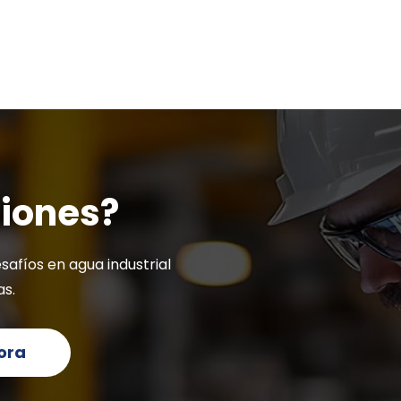
ciones?
safíos en agua industrial
as.
ora